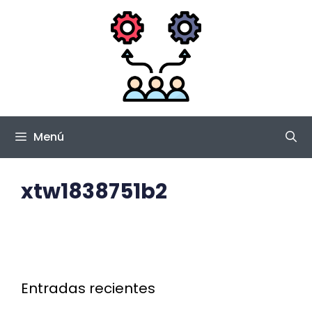
Saltar
al
contenido
Menú
xtw1838751b2
Entradas recientes