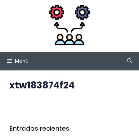
Saltar
al
contenido
Menú
xtw183874f24
Entradas recientes