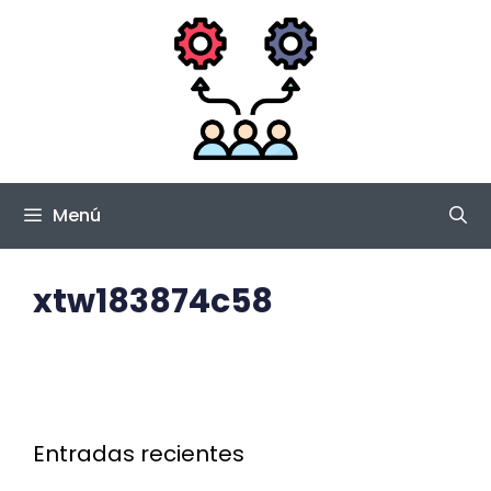
Saltar
al
contenido
Menú
xtw183874c58
Entradas recientes