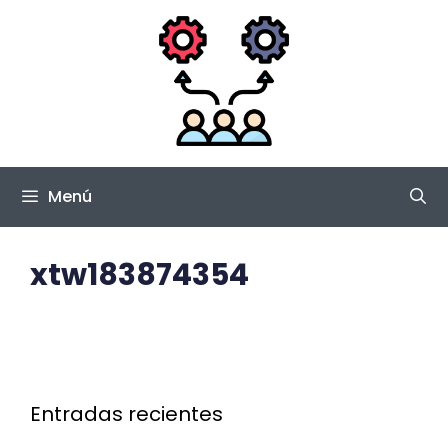
Saltar
al
contenido
Menú
xtw183874354
Entradas recientes