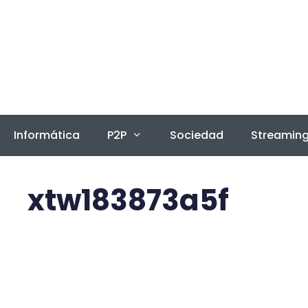
Saltar
al
contenido
Informática
P2P
Sociedad
Streamin
xtw183873a5f