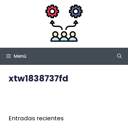
Saltar
al
contenido
Menú
xtw1838737fd
Entradas recientes