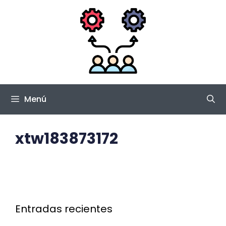
Saltar
al
contenido
Menú
xtw183873172
Entradas recientes