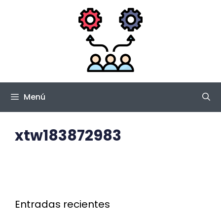
Saltar
al
contenido
Menú
xtw183872983
Entradas recientes