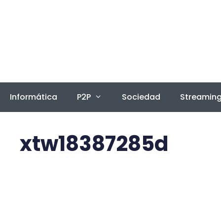
Saltar
al
contenido
Informática
P2P
Sociedad
Streamin
xtw18387285d