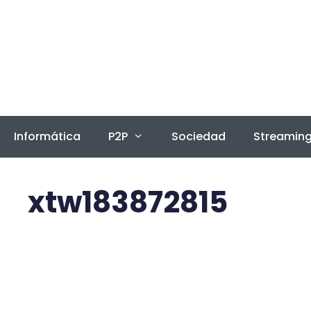
Saltar
al
contenido
Informática
P2P
Sociedad
Streamin
xtw183872815