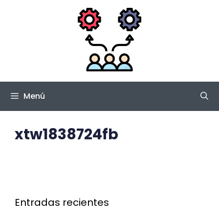
Saltar
al
contenido
Menú
xtw1838724fb
Entradas recientes