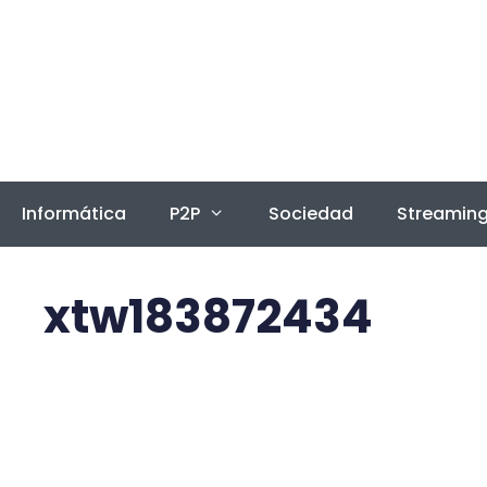
Saltar
al
contenido
Informática
P2P
Sociedad
Streamin
xtw183872434