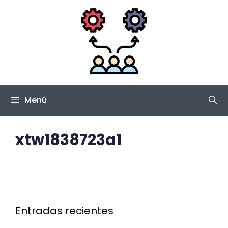
Saltar
al
contenido
Menú
xtw1838723a1
Entradas recientes