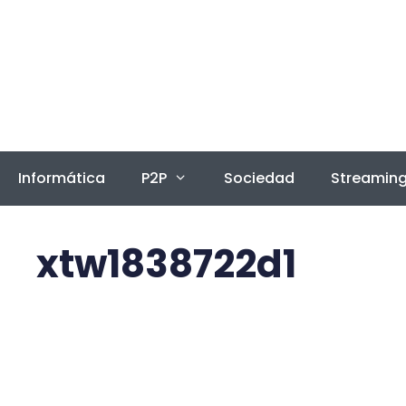
Saltar
al
contenido
Informática
P2P
Sociedad
Streamin
xtw1838722d1