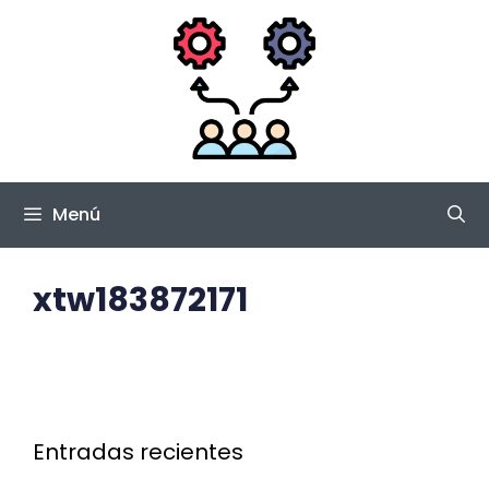
Saltar
al
contenido
Menú
xtw183872171
Entradas recientes