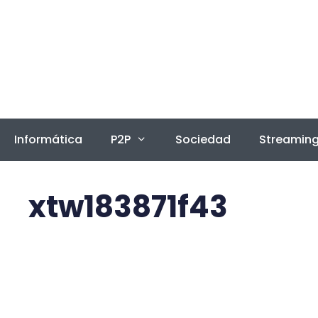
Saltar
al
contenido
Informática
P2P
Sociedad
Streamin
xtw183871f43