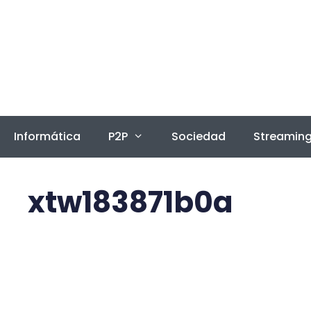
Saltar
al
contenido
Informática
P2P
Sociedad
Streamin
xtw183871b0a