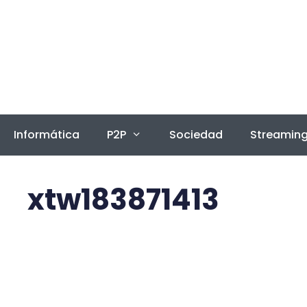
Saltar
al
contenido
Informática
P2P
Sociedad
Streamin
xtw183871413