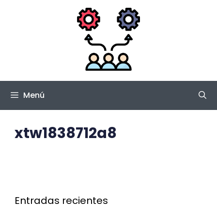
Saltar
al
contenido
Menú
xtw1838712a8
Entradas recientes