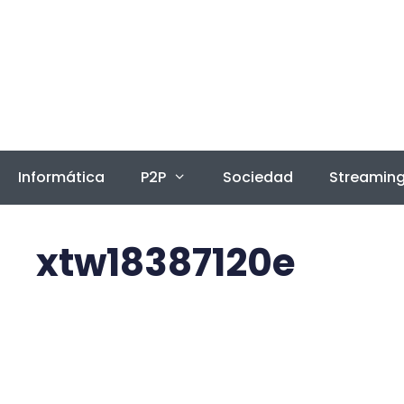
Saltar
al
contenido
Informática
P2P
Sociedad
Streamin
xtw18387120e