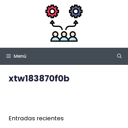
Saltar
al
contenido
Menú
xtw183870f0b
Entradas recientes