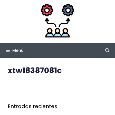
Saltar
al
contenido
Menú
xtw18387081c
Entradas recientes