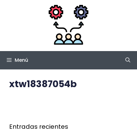
Saltar
al
contenido
Menú
xtw18387054b
Entradas recientes