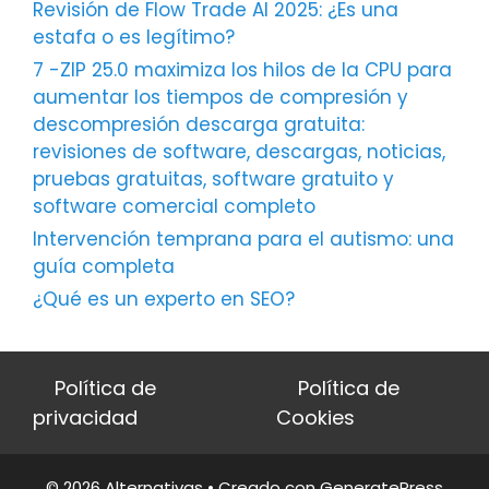
Revisión de Flow Trade AI 2025: ¿Es una
estafa o es legítimo?
7 -ZIP 25.0 maximiza los hilos de la CPU para
aumentar los tiempos de compresión y
descompresión descarga gratuita:
revisiones de software, descargas, noticias,
pruebas gratuitas, software gratuito y
software comercial completo
Intervención temprana para el autismo: una
guía completa
¿Qué es un experto en SEO?
Política de
Política de
privacidad
Cookies
© 2026 Alternativas
• Creado con
GeneratePress