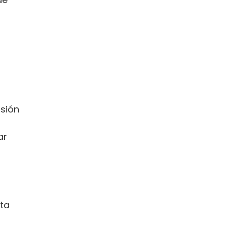
rsión
s
ar
nta