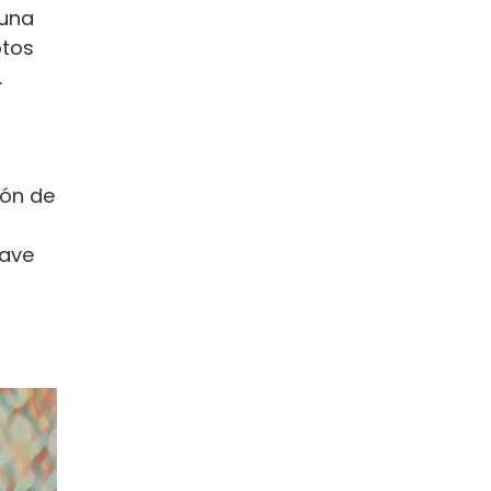
 una
otos
.
ión de
lave