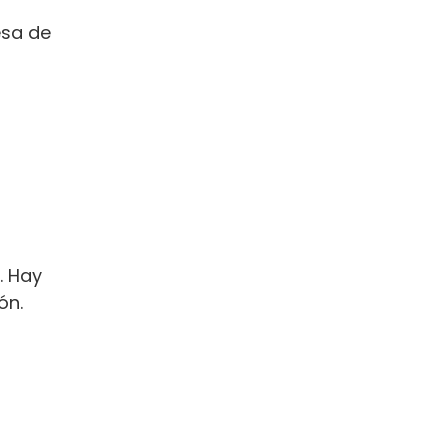
esa de
. Hay
ón.