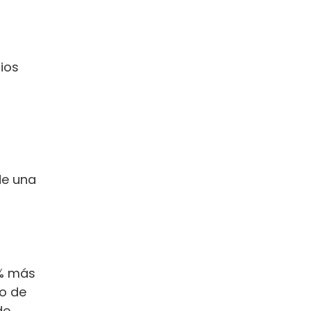
ios
de una
 % más
do de
de