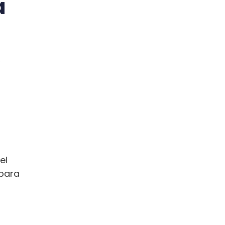
a
,
el
para