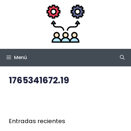
Saltar
al
contenido
Menú
1765341672.19
Entradas recientes