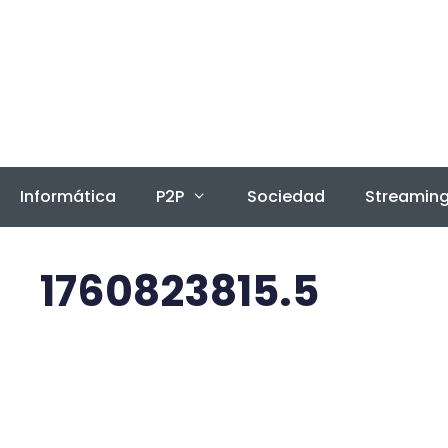
Saltar
al
contenido
Informática
P2P
Sociedad
Streamin
1760823815.5