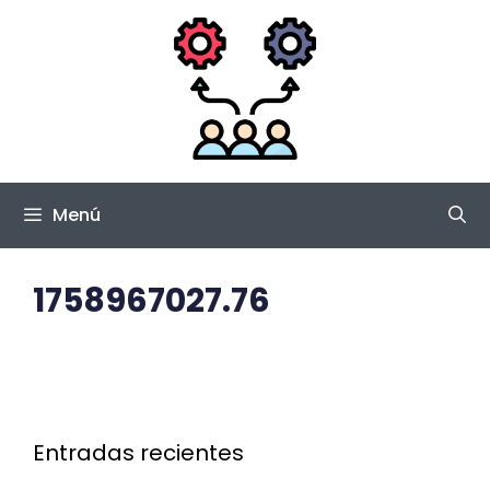
Saltar
al
contenido
Menú
1758967027.76
Entradas recientes