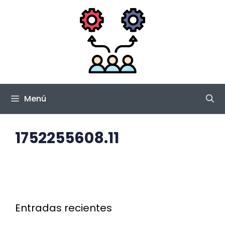
Saltar
al
contenido
Menú
1752255608.11
Entradas recientes