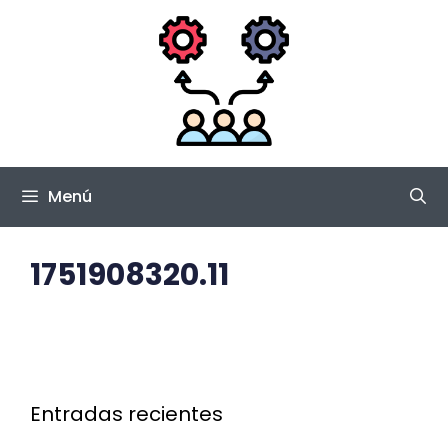
Saltar
al
contenido
Menú
1751908320.11
Entradas recientes