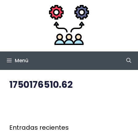
Saltar
al
contenido
Menú
1750176510.62
Entradas recientes