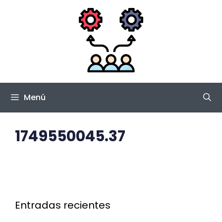
Saltar
al
contenido
Menú
1749550045.37
Entradas recientes