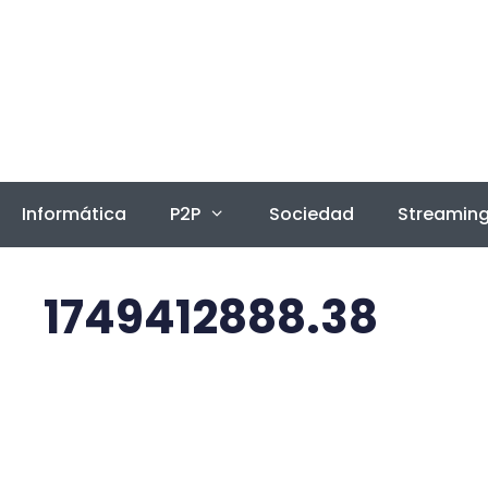
Saltar
al
contenido
Informática
P2P
Sociedad
Streamin
1749412888.38