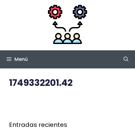
Saltar
al
contenido
Menú
1749332201.42
Entradas recientes