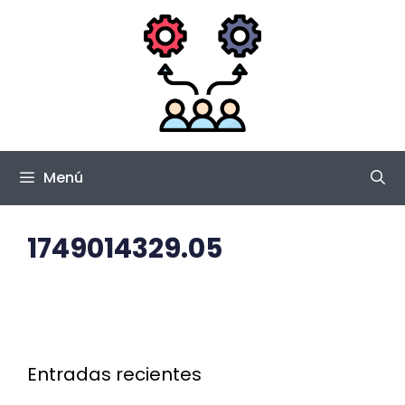
Saltar
al
contenido
Menú
1749014329.05
Entradas recientes