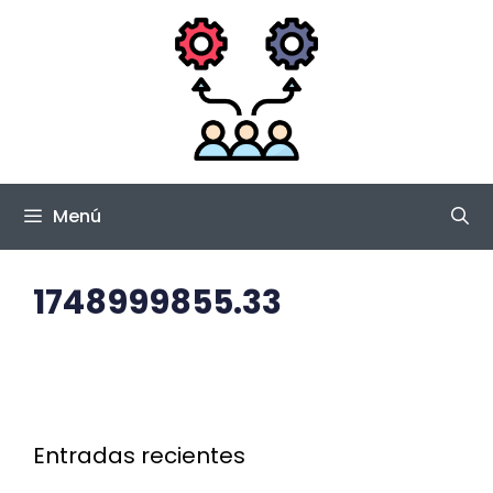
Saltar
al
contenido
Menú
1748999855.33
Entradas recientes