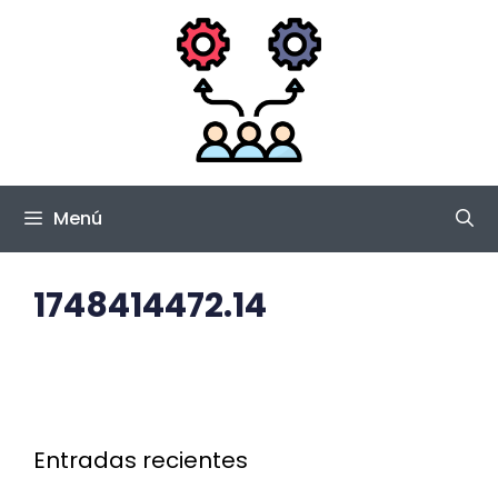
Saltar
al
contenido
Menú
1748414472.14
Entradas recientes