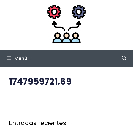
Saltar
al
contenido
Menú
1747959721.69
Entradas recientes