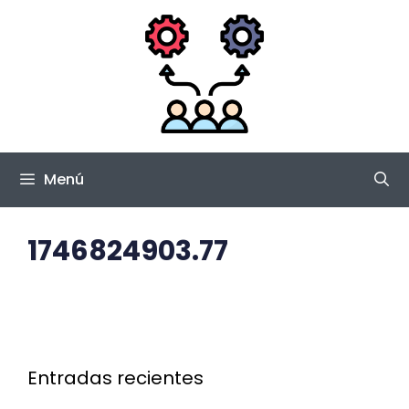
Saltar
al
contenido
Menú
1746824903.77
Entradas recientes