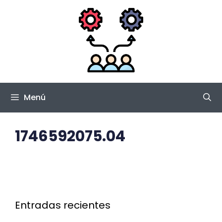
Saltar
al
contenido
Menú
1746592075.04
Entradas recientes