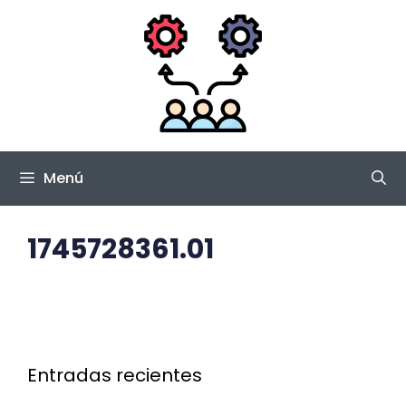
Saltar
al
contenido
Menú
1745728361.01
Entradas recientes