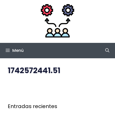
Saltar
al
contenido
Menú
1742572441.51
Entradas recientes