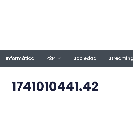
Saltar
al
contenido
Informática
P2P
Sociedad
Streamin
1741010441.42