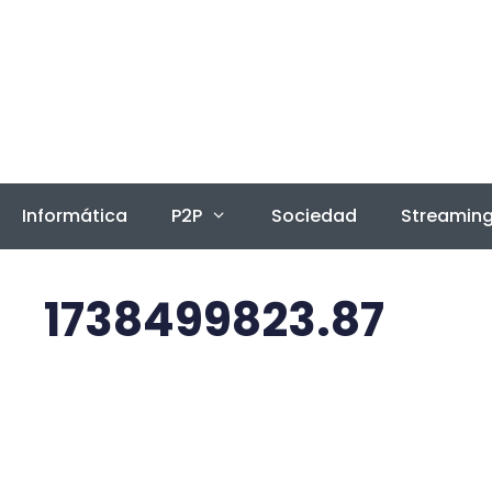
Saltar
al
contenido
Informática
P2P
Sociedad
Streamin
1738499823.87