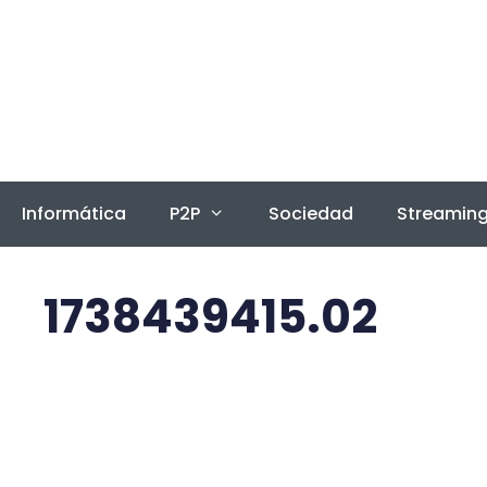
Saltar
al
contenido
Informática
P2P
Sociedad
Streamin
1738439415.02