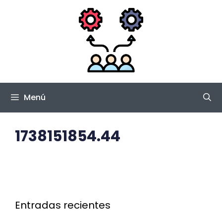
Saltar
al
contenido
Menú
1738151854.44
Entradas recientes