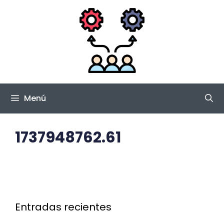
Saltar
al
contenido
Menú
1737948762.61
Entradas recientes