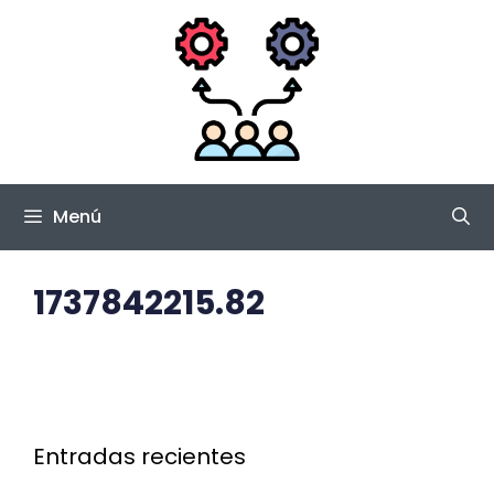
Saltar
al
contenido
Menú
1737842215.82
Entradas recientes