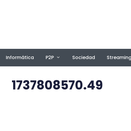
Saltar
al
contenido
Informática
P2P
Sociedad
Streamin
1737808570.49