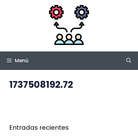
Saltar
al
contenido
Menú
1737508192.72
Entradas recientes